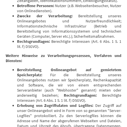
Zeitangaben, Identifikationsnummern, Einwilligungsstatus).
Betroffene Personen:
Nutzer (z.B. Webseitenbesucher, Nutzer
von Onlinediensten).
Zwecke der Verarbeitung:
Bereitstellung unseres
Onlineangebotes und Nutzerfreundlichkeit;
Informationstechnische Infrastruktur (Betrieb und
Bereitstellung von Informationssystemen und technischen
Geräten (Computer, Server etc.).); Sicherheitsmaßnahmen.
Rechtsgrundlagen:
Berechtigte Interessen (Art. 6 Abs. 1 S. 1
lit. f) DSGVO).
Weitere Hinweise zu Verarbeitungsprozessen, Verfahren und
Diensten:
Bereitstellung Onlineangebot auf gemietetem
Speicherplatz:
Für die Bereitstellung unseres
Onlineangebotes nutzen wir Speicherplatz, Rechenkapazität
und Software, die wir von einem entsprechenden
Serveranbieter (auch "Webhoster" genannt) mieten oder
anderweitig beziehen;
Rechtsgrundlagen:
Berechtigte
Interessen (Art. 6 Abs. 1 S. 1 lit. f) DSGVO).
Erhebung von Zugriffsdaten und Logfiles:
Der Zugriff auf
unser Onlineangebot wird in Form von so genannten "Server-
Logfiles" protokolliert. Zu den Serverlogfiles können die
Adresse und Name der abgerufenen Webseiten und Dateien,
Datum und Uhrzeit des Abrufs, übertragene Datenmengen,