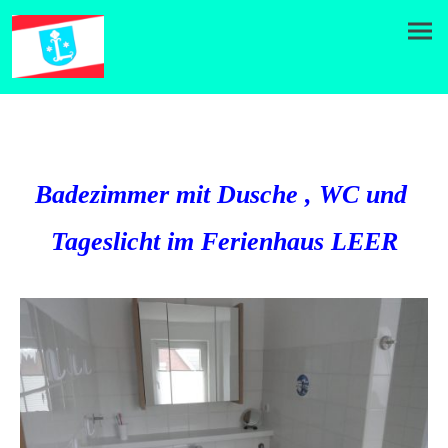
Badezimmer mit Dusche , WC und
Tageslicht im Ferienhaus LEER