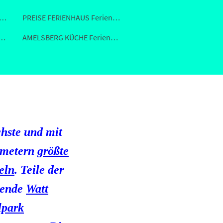
GUNGSKALENDER FEWO LEER Ferienhaus 26789
PREISE FERIENHAUS Ferienwohnung Fewo in Leer
EINGANG Ferienhaus Fewo in Leer
AMELSBERG KÜCHE Ferienhaus Fewo 26789 Leer
chste und mit
ometern
größte
eln
. Teile der
zende
Watt
lpark