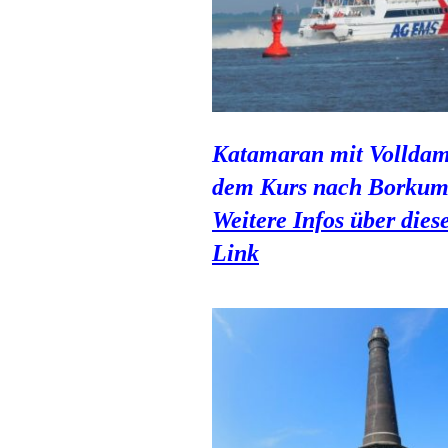
Katamaran mit Volldam
dem Kurs nach Borku
Weitere Infos über dies
Link