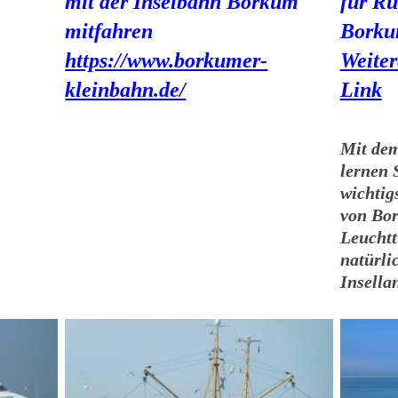
mit der Inselbahn Borkum
für Ru
mitfahren
Bork
https://www.borkumer-
Weiter
kleinbahn.de/
Link
Mit dem
lernen 
wichtig
von Bor
Leuchtt
natürlic
Insella