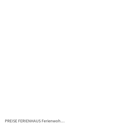
PREISE FERIENHAUS Ferienwohnung Fewo in Leer