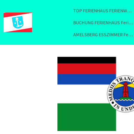
TOP FERIENHAUS FERIENWOHNUNG FEWO 26789 LEER
BUCHUNG FERIENHAUS Ferienwohnung Fewo Leer
AMELSBERG ESSZIMMER Ferienhaus Fewo in Leer