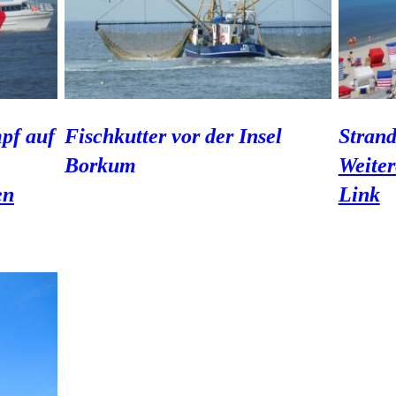
pf auf
Fischkutter vor der Insel
Strand
m
Borkum
Weiter
en
Link