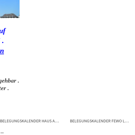
uf
 .
en
gehbar .
er .
BELEGUNGSKALENDER HAUS AMELSBERG 26789 Leer
BELEGUNGSKALENDER FEWO LEER Ferienhaus 26789