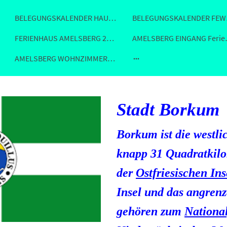
BELEGUNGSKALENDER HAUS AMELSBERG 26789 Leer
BELE
FERIENHAUS AMELSBERG 26789 Leer Ostfriesland
AMELSBERG 
AMELSBERG WOHNZIMMER Ferienhaus Fewo in Leer
Stadt Borkum
Borkum ist die westli
knapp 31 Quadratkil
der
Ostfriesischen Ins
Insel und das angren
gehören zum
Nationa