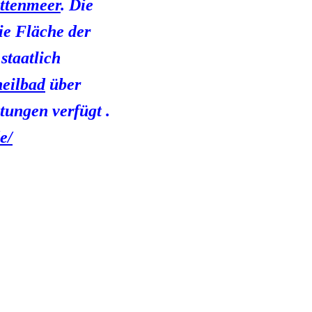
ttenmeer
. Die
die Fläche der
staatlich
eilbad
über
tungen verfügt .
e/