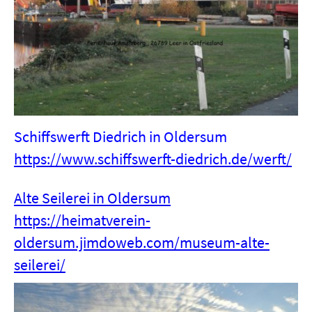
Schiffswerft Diedrich in Oldersum
https://www.schiffswerft-diedrich.de/werft/
Alte Seilerei in Oldersum
https://heimatverein-
oldersum.jimdoweb.com/museum-alte-
seilerei/